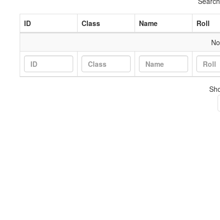
Search
ID
Class
Name
Roll
No
Sho